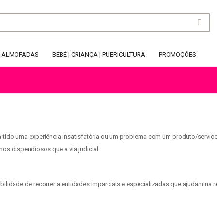
ALMOFADAS
BEBÉ | CRIANÇA | PUERICULTURA
PROMOÇÕES
tido uma experiência insatisfatória ou um problema com um produto/serviço a
os dispendiosos que a via judicial.
bilidade de recorrer a entidades imparciais e especializadas que ajudam na r