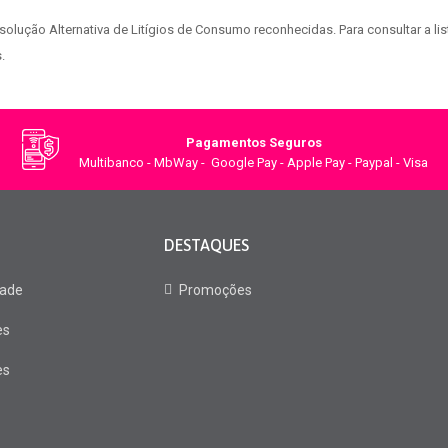
lução Alternativa de Litígios de Consumo reconhecidas. Para consultar a list
.
Pagamentos Seguros
Multibanco - MbWay - Google Pay - Apple Pay - Paypal - Visa
DESTAQUES
dade
Promoções
es
es