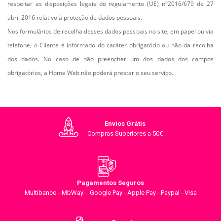
respeitar as disposições legais do regulamento (UE) n°2016/679 de 27
abril 2016 relativo à proteção de dados pessoais.
Nos formulários de recolha desses dados pessoais no site, em papel ou via
telefone, o Cliente é informado do caráter obrigatório ou não da recolha
dos dados. No caso de não preencher um dos dados dos campos
obrigatórios, a Home Web não poderá prestar o seu serviço.
Envios Grátis
Compras Superiores a 50€
Pagamentos Seguros
Multibanco - MbWay - Google Pay - Apple Pay - Paypal - Visa