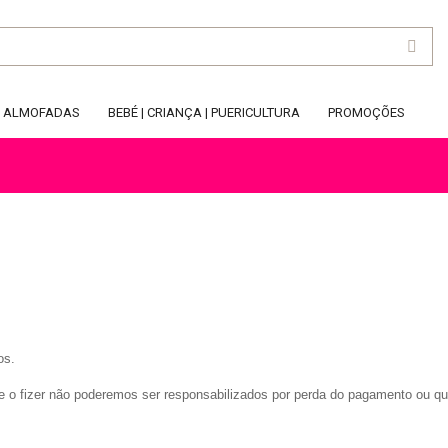
ALMOFADAS
BEBÉ | CRIANÇA | PUERICULTURA
PROMOÇÕES
os.
Se o fizer não poderemos ser responsabilizados por perda do pagamento ou q