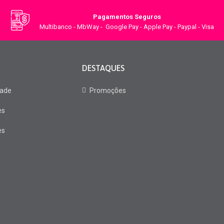
Pagamentos Seguros
Multibanco - MbWay - Google Pay - Apple Pay - Paypal - Visa
DESTAQUES
dade
Promoções
es
es