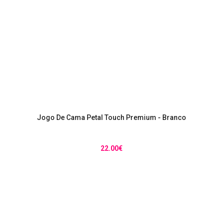
Jogo De Cama Petal Touch Premium - Branco
22.00€