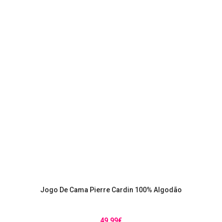
Jogo De Cama Pierre Cardin 100% Algodão
49.99€