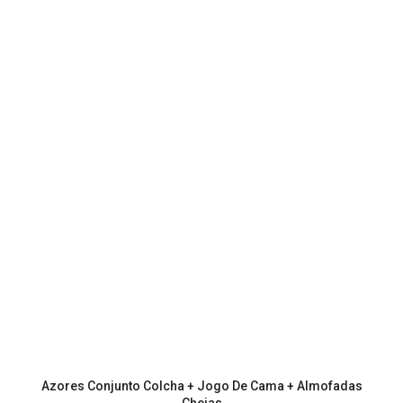
Azores Conjunto Colcha + Jogo De Cama + Almofadas