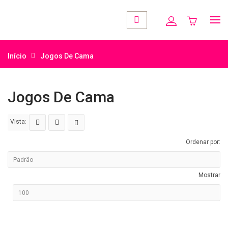
Início
Jogos De Cama
Jogos De Cama
Vista:
Ordenar por:
Mostrar