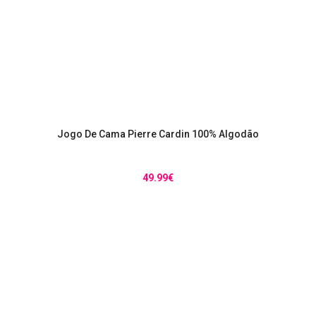
Jogo De Cama Pierre Cardin 100% Algodão
49.99€