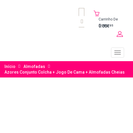
Carrinho De
Compras
0.00€
Início
Almofadas
Azores Conjunto Colcha + Jogo De Cama + Almofadas Cheias