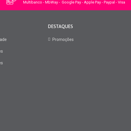
Multibanco - MbWay - Google Pay - Apple Pay - Paypal - Visa
DESTAQUES
dade
Promoções
es
es