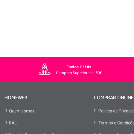
Envios Grátis
Compras Superiores a 50€
HOMEWEB
COMPRAR ONLINE
Quem somos
Política de Privaci
RAL
Termos e Condiçõ