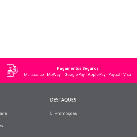
Pagamentos Seguros
Multibanco - MbWay - Google Pay - Apple Pay - Paypal - Visa
DESTAQUES
dade
Promoções
es