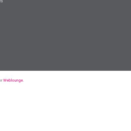
es
or
Weblounge.